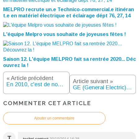
MELPRO recrute un.e Technico-commercial.e itinéran
t.e en matériel électrique et éclairage dépt 76, 27, 14
L'équipe Melpro vous souhaite de joyeuses fêtes !
Saison 12. L'équipe MELPRO fait sa rentrée 2020... Déc
ouvrez la !
« Article précédent
Article suivant »
En 2010, c'est de nouveau GE LIGHTING, le partenaire de MELPRO qui illumine les Champs Elysées !!
GE (General Electric), partenaire de MELPRO, 1er client de la voiture électrique de CITROEN !
COMMENTER CET ARTICLE
Ajouter un commentaire
T
techni-contact
30/10/2014 16:38