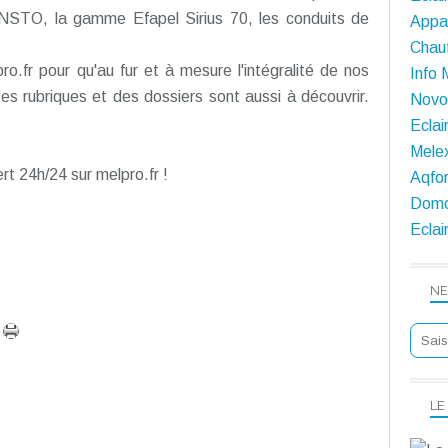
 ENSTO, la gamme Efapel Sirius 70, les conduits de
Appar
Chauf
ro.fr pour qu'au fur et à mesure l'intégralité de nos
Info 
 Des rubriques et des dossiers sont aussi à découvrir.
Novol
Eclai
Melex
t 24h/24 sur melpro.fr !
Aqfor
Domo
Eclai
NE
LE