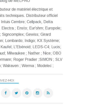
ibuteur de matériel électrique et
its techniques. Distributeur officiel
Intuis Cembre; Cellpack, Delta
 Electra ; Ensto; Eur'ohm; Europole;
; Signcomplex; Gewiss; Girard
on; Lombardo; Indigo; KX Système;
Kaufel; L'Ebénoid; LEDS-C4; Lucis;
ud; Milwaukee ; Nather ; Nice; OBO
ermann; Roger Pradier ;SIMON ; SLV
; Walraven ; Werma ; Modelec ;
IVEZ-MOI