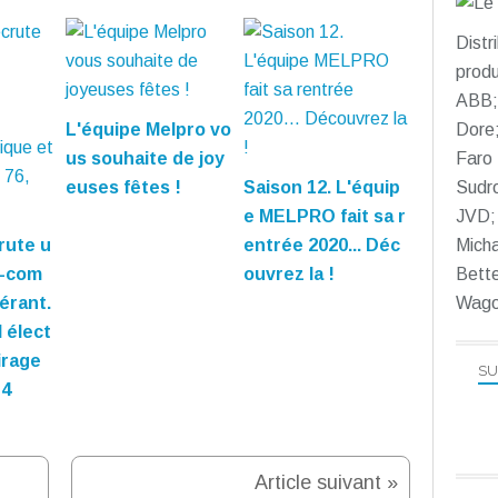
Distr
produ
ABB; 
Dore;
L'équipe Melpro vo
Faro 
us souhaite de joy
Sudr
euses fêtes !
Saison 12. L'équip
JVD; 
e MELPRO fait sa r
Micha
rute u
entrée 2020... Déc
Bett
o-com
ouvrez la !
Wago
nérant.
 élect
irage
SU
14
Article suivant »