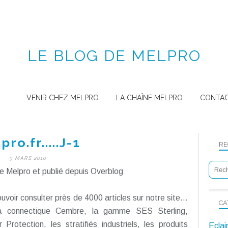
LE BLOG DE MELPRO
VENIR CHEZ MELPRO
LA CHAÎNE MELPRO
CONTA
ro.fr.....J-1
RE
9 MARS 2010
e Melpro et publié depuis Overblog
uvoir consulter près de 4000 articles sur notre site...
CA
 la connectique Cembre, la gamme SES Sterling,
otection, les stratifiés industriels, les produits
Eclai