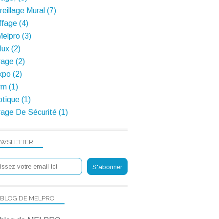
eillage Mural (7)
fage (4)
Melpro (3)
ux (2)
rage (2)
po (2)
m (1)
tique (1)
rage De Sécurité (1)
WSLETTER
 BLOG DE MELPRO