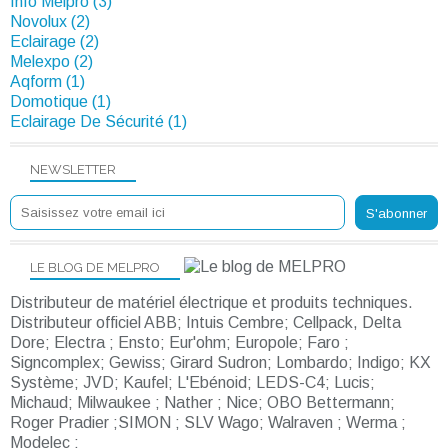
Info Melpro (3)
Novolux (2)
Eclairage (2)
Melexpo (2)
Aqform (1)
Domotique (1)
Eclairage De Sécurité (1)
NEWSLETTER
LE BLOG DE MELPRO
Distributeur de matériel électrique et produits techniques.
Distributeur officiel ABB; Intuis Cembre; Cellpack, Delta
Dore; Electra ; Ensto; Eur'ohm; Europole; Faro ;
Signcomplex; Gewiss; Girard Sudron; Lombardo; Indigo; KX
Système; JVD; Kaufel; L'Ebénoid; LEDS-C4; Lucis;
Michaud; Milwaukee ; Nather ; Nice; OBO Bettermann;
Roger Pradier ;SIMON ; SLV Wago; Walraven ; Werma ;
Modelec ;