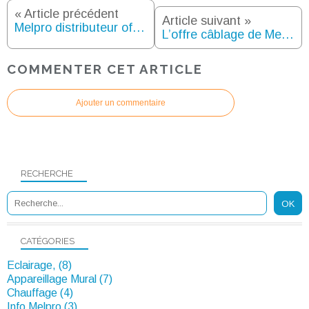
« Article précédent
Article suivant »
Melpro distributeur officiel SFE Sibille Fameca !
L’offre câblage de Melpro : soyez électriquement différent…dans vos câblages !
COMMENTER CET ARTICLE
Ajouter un commentaire
RECHERCHE
CATÉGORIES
Eclairage, (8)
Appareillage Mural (7)
Chauffage (4)
Info Melpro (3)