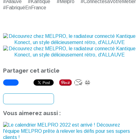
#Allauve #Kantique #Melpro #ConnectésàVotreMétier
#FabriquéEnFrance
Partager cet article
S'inscrire à la newsletter
Vous aimerez aussi :