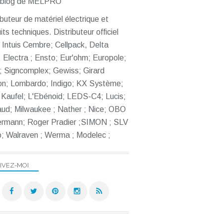
ibuteur de matériel électrique et
its techniques. Distributeur officiel
Intuis Cembre; Cellpack, Delta
 Electra ; Ensto; Eur'ohm; Europole;
; Signcomplex; Gewiss; Girard
INFO MÉTIER
on; Lombardo; Indigo; KX Système;
ECLAIRAGE
Kaufel; L'Ebénoid; LEDS-C4; Lucis;
ECLAIRAGE,
ud; Milwaukee ; Nather ; Nice; OBO
CHAUFFAGE
ermann; Roger Pradier ;SIMON ; SLV
; Walraven ; Werma ; Modelec ;
IVEZ-MOI