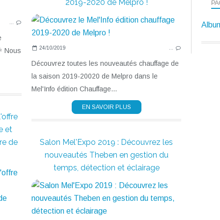
2019-2020 de Melpro !
PA
…
Album
e
24/10/2019
…
🎉 Nous
Découvrez toutes les nouveautés chauffage de
la saison 2019-20020 de Melpro dans le
Mel'Info édition Chauffage...
EN SAVOIR PLUS
offre
e et
re de
Salon Mel'Expo 2019 : Découvrez les
nouveautés Theben en gestion du
temps, détection et éclairage
ECLAIRAGE
LOMBARDO
SALON MEL'EXPO