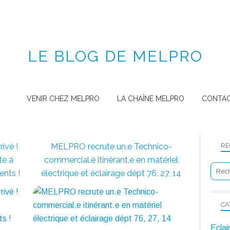
LE BLOG DE MELPRO
VENIR CHEZ MELPRO
LA CHAÎNE MELPRO
CONTA
ivé !
MELPRO recrute un.e Technico-
RE
te à
commercial.e itinérant.e en matériel
ents !
électrique et éclairage dépt 76, 27, 14
CA
Eclai