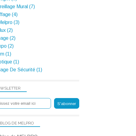
eillage Mural (7)
fage (4)
Melpro (3)
ux (2)
rage (2)
po (2)
m (1)
tique (1)
rage De Sécurité (1)
WSLETTER
 BLOG DE MELPRO