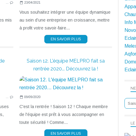
…
23/04/2021
Appar
Vous souhaitez intégrer une équipe dynamique
Chauf
es mis
au sein d’une entreprise en croissance, mettre
Info 
à profit votre savoir-faire...
Novol
Eclai
EN SAVOIR PLUS
Melex
Aqfor
de
Saison 12. L'équipe MELPRO fait sa
Domo
rentrée 2020... Découvrez la !
Eclai
NE
…
09/09/2020
euses
C'est la rentrée ! Saison 12 ! Chaque membre
s,
de l'équipe est prêt à vous accompagner en
toute sécurité ! Comme...
LE
EN SAVOIR PLUS