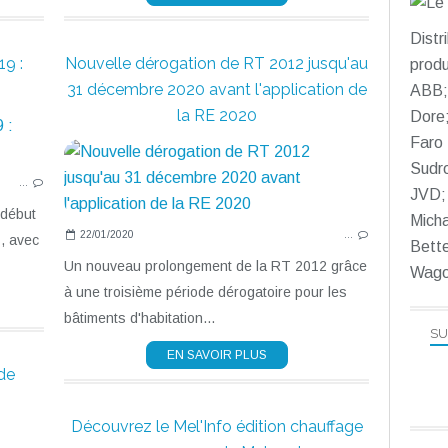
Distr
9 :
Nouvelle dérogation de RT 2012 jusqu'au
produ
31 décembre 2020 avant l'application de
ABB; 
la RE 2020
Dore;
Faro 
Sudr
…
JVD; 
 début
Micha
22/01/2020
…
, avec
Bett
Un nouveau prolongement de la RT 2012 grâce
Wago
à une troisième période dérogatoire pour les
bâtiments d'habitation...
SU
EN SAVOIR PLUS
de
Découvrez le Mel'Info édition chauffage