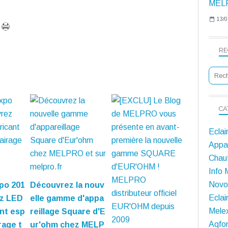
13/0
RE
CA
Eclai
Appar
Chauf
Info 
Novol
po 201
Découvrez la nouv
Eclai
ez LED
elle gamme d'appa
Melex
ant esp
reillage Square d'E
Aqfor
rage t
ur'ohm chez MELP