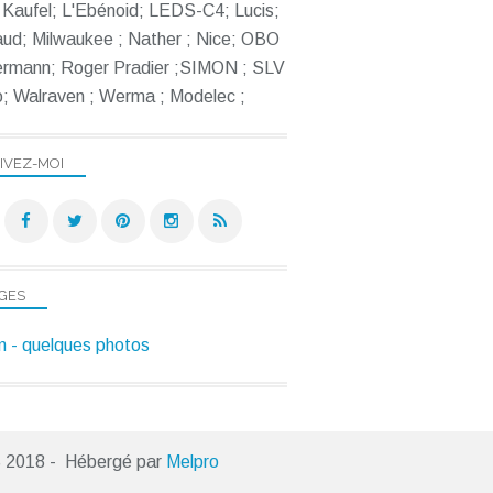
Kaufel; L'Ebénoid; LEDS-C4; Lucis;
ud; Milwaukee ; Nather ; Nice; OBO
ermann; Roger Pradier ;SIMON ; SLV
; Walraven ; Werma ; Modelec ;
IVEZ-MOI
GES
 - quelques photos
.S 2018 - Hébergé par
Melpro