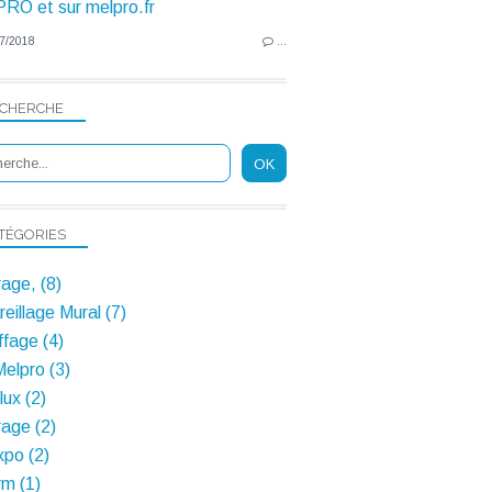
7/2018
…
CHERCHE
TÉGORIES
rage, (8)
eillage Mural (7)
fage (4)
Melpro (3)
ux (2)
rage (2)
po (2)
m (1)