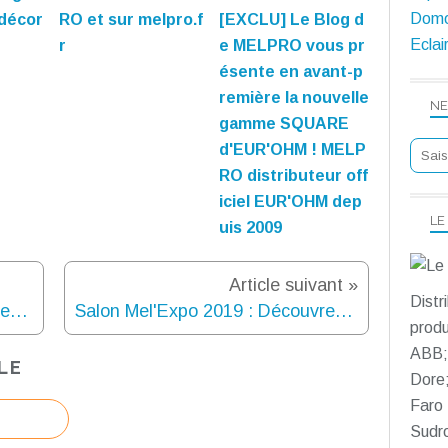
Domo
 décor
RO et sur melpro.f
[EXCLU] Le Blog d
Eclai
r
e MELPRO vous pr
ésente en avant-p
remière la nouvelle
NE
gamme SQUARE
d'EUR'OHM ! MELP
RO distributeur off
iciel EUR'OHM dep
LE
uis 2009
Article suivant »
Distr
Salon Mel'Expo 2019 : Découvrez Wever & Ducré, fabricant belge d'éclairage technique et décoratif
Salon Mel'Expo 2019 : Découvrez LEDS-C4, fabricant espagnol d'éclairage technique et décoratif
produ
ABB; 
LE
Dore;
Faro 
Sudr