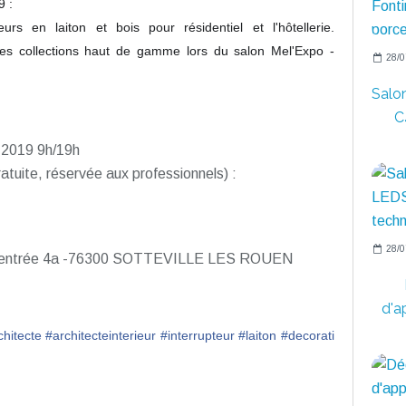
9 :
eurs en laiton et bois pour résidentiel et l'hôtellerie.
ces collections haut de gamme lors du salon Mel'Expo -
28/0
Salo
C
 2019 9h/19h
ratuite, réservée aux professionnels) :
28/0
Est, entrée 4a -76300 SOTTEVILLE LES ROUEN
d'a
chitecte
#
architecteinterieur
#
interrupteur
#
laiton
#
decorati