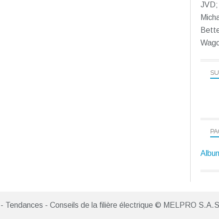
JVD; 
Micha
Bett
Wago
SU
PA
Album
- Tendances - Conseils de la filière électrique © MELPRO S.A